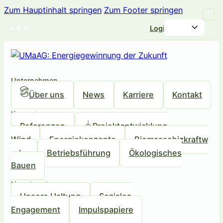
Zum Hauptinhalt springen
Zum Footer springen
Login
Unternehmen
Über uns
News
Karriere
Kontakt
Kompetenzen
Referenzen
Projektentwicklung
Wind
Energiekonzepte
Biomassehizkraftw
erke
Betriebsführung
Ökologisches
Bauen
Verantwortung
Unsere Haltung
Soziales
Engagement
Impulspapiere