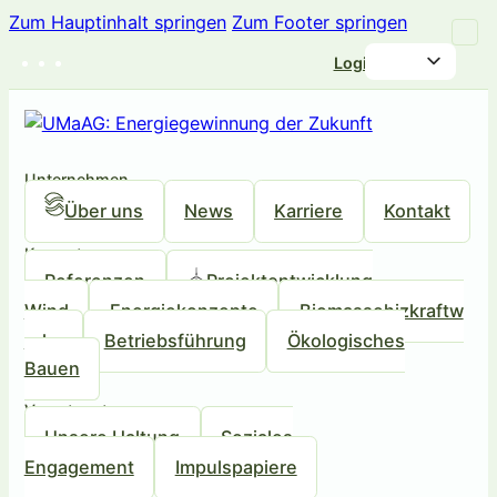
Zum Hauptinhalt springen
Zum Footer springen
Login
Unternehmen
Über uns
News
Karriere
Kontakt
Kompetenzen
Referenzen
Projektentwicklung
Wind
Energiekonzepte
Biomassehizkraftw
erke
Betriebsführung
Ökologisches
Bauen
Verantwortung
Unsere Haltung
Soziales
Engagement
Impulspapiere