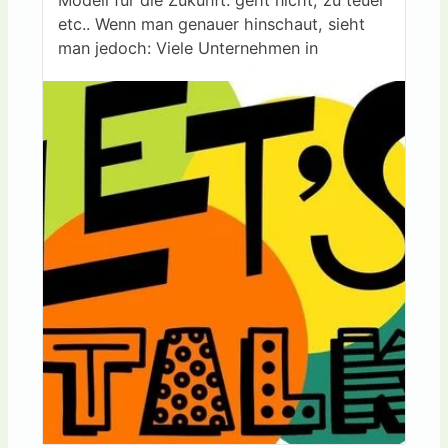
Modell für die Zukunft: geht nicht, zu teuer
etc.. Wenn man genauer hinschaut, sieht
👉 Wir freuen uns auf Widerspruch,
man jedoch: Viele Unternehmen in
Ergänzungen und vor allem auf eine offene
Deutschland machen es längst. Sie
Diskussion.
kombinieren Photovoltaik, Windenergie,
Biomasse, Speicher, Wärmepumpen und
Heiko Ross Christine Breeze
intelligente Steuerung, um ihre Standorte
resilienter und unabhängiger zu machen.
Wir machen das bei uns im ganz kleinen
Rahmen im Unternehmen in Cuxhaven auch
- es funktioniert wunderbar, liebes
Bundesministerium für Wirtschaft und
Energie. Und es könnte mit den richtigen
Rahmenbedingungen noch besser gehen.
Bezahlbarer Strom ist möglich: alle
Beteiligte müssen es nur wollen!
Ich habe mir den Spaß erlaubt und
gemeinsam mit KI (ChatGPT und Claude)