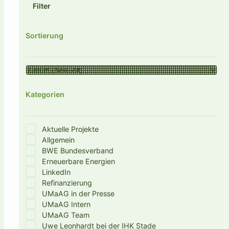
Zusätzlich werden Photovoltaikflächen und
Filter
ein Elektro-Heizkessel geprüft, um auch
überschüssigen Strom für die
Sortierung
Wärmeversorgung nutzbar zu machen.
🗝️ Für den Betrieb kommen ausschließlich
nachhaltig zertifizierte Biomassearten
infrage – darunter Landschaftspflegeholz
Kategorien
und Waldhackschnitzel. Die Brennstoffe
sollen möglichst lokal und regional
bezogen werd...
Aktuelle Projekte
Allgemein
BWE Bundesverband
Erneuerbare Energien
LinkedIn
Refinanzierung
UMaAG in der Presse
UMaAG Intern
UMaAG Team
Uwe Leonhardt bei der IHK Stade