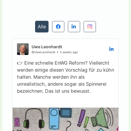
Alle
Uwe Leonhardt
@UweLeonhardt
2 weeks ago
👉 Eine schnelle EnWG Reform? Vielleicht
werden einige diesen Vorschlag für zu kühn
halten. Manche werden ihn als
unrealistisch, andere sogar als Spinnerei
bezeichnen. Das ist uns bewusst.
👉 Aber die großen Herausforderungen
unserer Energieversorgung werden wir
nicht lösen, indem wir ausschließlich
innerhalb der bekannten Strukturen denken.