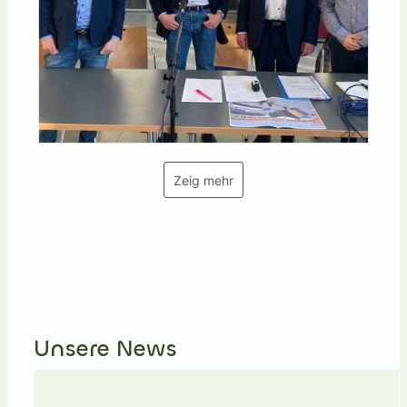
Biomasseheizkraftwerks und nutzten die
Gelegenheit zum direkten Austausch mit
Bürgermeister Denis Loeffke und den
Projektverantwortlichen Tobias Haßelmann
(Umwelt Management AG UMaAG), Tobias
Klaas-Witt (Harz Energie GmbH & Co. KG)
und Heiko Ross (Umwelt Management AG
UMaAG).
Zeig mehr
💪 Das Ziel des Projekts ist klar: Ilsenburg
soll langfristig zuverlässig, bezahlbar und
nachhaltig mit Wärme versorgt werden.
💡 Geplant ist ein modernes
Biomasseheizkraftwerk in kompakter
Bauweise im Industriegebiet an der
Unsere News
Bakenröder Straße. Die Anlage soll nach
dem Prinzip der Kraft-Wärme-Kopplung
gleichzeitig Wärme und Strom erzeugen.