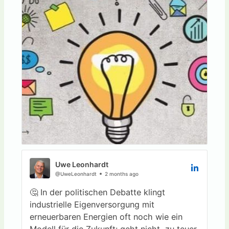
Wir brauchen neue Ideen, neue
regulatorische Modelle und den Mut, auch
Vorschläge zur Diskussion zu stellen, die
heute noch ungewöhnlich erscheinen.
👍 Unser Papier zu einer EnWG-Reform ist
kein Anspruch auf die eine perfekte
Lösung. Es ist ein Impuls an Politik,
Energiewirtschaft, Netzbetreiber und
Industrie: Lasst uns darüber sprechen, wie
Netzkapazitäten intelligenter genutzt,
Speicher systemdienlich eingebunden und
regionale Energiezellen ermöglicht werden
können.
Uwe Leonhardt
@UweLeonhardt
2 months ago
👉 Vielleicht ist nicht jeder Gedanke sofort
🤔 In der politischen Debatte klingt
umsetzbar. Aber jeder Fortschritt beginnt
industrielle Eigenversorgung mit
damit, dass jemand den ersten Vorschlag
erneuerbaren Energien oft noch wie ein
macht.