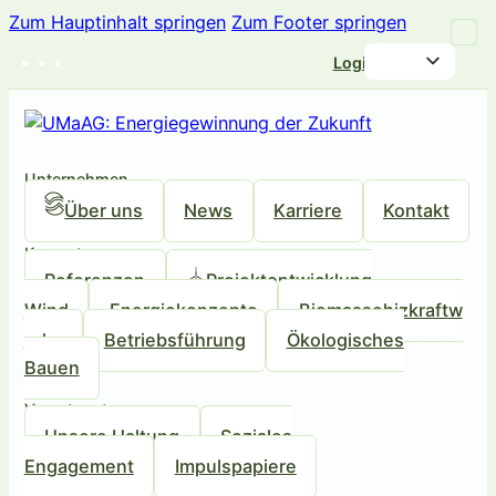
Zum Hauptinhalt springen
Zum Footer springen
Login
Unternehmen
Über uns
News
Karriere
Kontakt
Kompetenzen
Referenzen
Projektentwicklung
Wind
Energiekonzepte
Biomassehizkraftw
erke
Betriebsführung
Ökologisches
Bauen
Verantwortung
Unsere Haltung
Soziales
Engagement
Impulspapiere